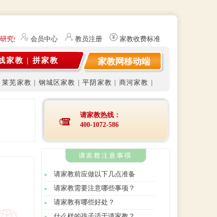
研究生（持有教师资格证）提供勤工俭学、社会实践兼职信息的服务平台
会员中心
教员注册
家教收费标准
线家教
|
拼家教
家教网移动端
|
莱芜家教
|
钢城区家教
|
平阴家教
|
商河家教
|
请家教热线：
400-1072-586
请家教前应做以下几点准备
请家教需要注意哪些事项？
请家教有哪些好处？
什么样的孩子适于请家教？