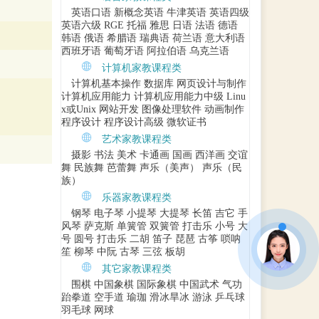
英语口语
新概念英语
牛津英语
英语四级
英语六级
RGE
托福
雅思
日语
法语
德语
韩语
俄语
希腊语
瑞典语
荷兰语
意大利语
西班牙语
葡萄牙语
阿拉伯语
乌克兰语
计算机家教课程类
计算机基本操作
数据库
网页设计与制作
计算机应用能力
计算机应用能力中级
Linu
x或Unix
网站开发
图像处理软件
动画制作
程序设计
程序设计高级
微软证书
艺术家教课程类
摄影
书法
美术
卡通画
国画
西洋画
交谊
舞
民族舞
芭蕾舞
声乐（美声）
声乐（民
族）
乐器家教课程类
钢琴
电子琴
小提琴
大提琴
长笛
吉它
手
风琴
萨克斯
单簧管
双簧管
打击乐
小号
大
号
圆号
打击乐
二胡
笛子
琵琶
古筝
唢呐
笙
柳琴
中阮
古琴
三弦
板胡
其它家教课程类
围棋
中国象棋
国际象棋
中国武术
气功
跆拳道
空手道
瑜珈
滑冰旱冰
游泳
乒乓球
羽毛球
网球