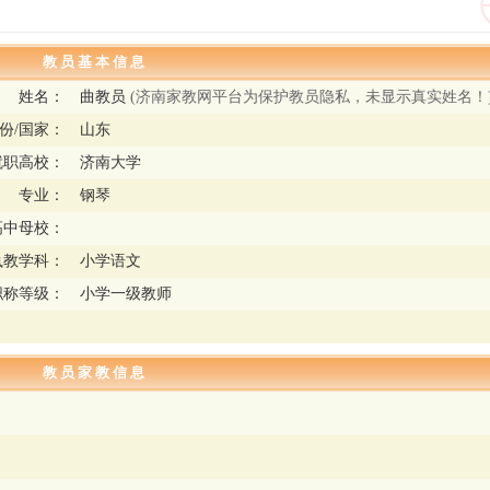
教 员 基 本 信 息
姓名：
曲教员
(济南家教网平台为保护教员隐私，未显示真实姓名！
份/国家：
山东
就职高校：
济南大学
专业：
钢琴
高中母校：
执教学科：
小学语文
职称等级：
小学一级教师
教 员 家 教 信 息