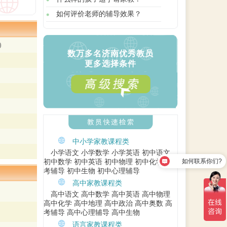
如何评价老师的辅导效果？
)
数万多名济南优秀教员
更多选择条件
中小学家教课程类
小学语文
小学数学
小学英语
初中语文
如何联系你们?
初中数学
初中英语
初中物理
初中化学
中
考辅导
初中生物
初中心理辅导
高中家教课程类
高中语文
高中数学
高中英语
高中物理
高中化学
高中地理
高中政治
高中奥数
高
考辅导
高中心理辅导
高中生物
语言家教课程类