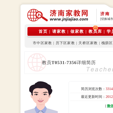
济南
[切换城市
首页
|
请家教
|
做家教
|
教员库
|
学
市中区家教
|
历下区家教
|
天桥区家教
|
槐荫区
教员
T0531-7356
详细简历
简历浏览次数：
3314
最近更新时间：
2012
[
微