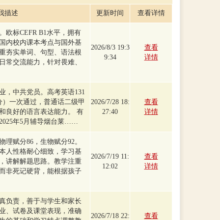
我描述
更新时间
查看详情
欧标CEFR B1水平，拥有
国内校内课本考点与国外基
2026/8/3 19:3
查看
重夯实单词、句型、语法根
9:34
详情
日常交流能力，针对畏难、
业，中共党员。高考英语131
5分）一次通过，普通话二级甲
2026/7/28 18:
查看
和良好的语言表达能力。 有
27:40
详情
025年5月辅导烟台莱……
理赋分86，生物赋分92。
本人性格耐心细致，学习基
2026/7/19 11:
查看
，讲解解题思路。教学注重
12:02
详情
而非死记硬背，能根据孩子
真负责，善于与学生和家长
业、试卷及课堂表现，准确
2026/7/18 22:
查看