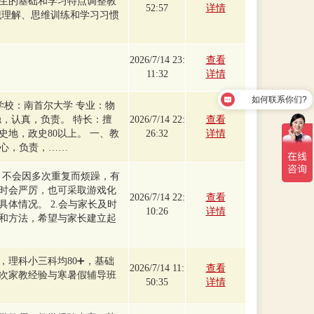
生的基础和学习特点调整教
52:57
详情
识理解、思维训练和学习习惯
2026/7/14 23:
查看
11:32
详情
如何联系你们?
学校：南首尔大学 专业：物
稳，认真，负责。 特长：擅
2026/7/14 22:
查看
史地，政史80以上。 一、教
26:32
详情
耐心，负责，……
心，不会因多次重复而烦躁，有
时会严厉，也可采取游戏化
2026/7/14 22:
查看
体情况。 2.会与家长及时
10:26
详情
和方法，希望与家长建立起
，理科小三科均80➕，基础
2026/7/14 11:
查看
次家教经验与寒暑假辅导班
50:35
详情