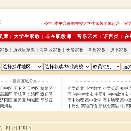
]
公告: 本平台是由在校大学生家教团体运营，旨
员库
|
大学生家教
|
非在职教师
|
音乐艺术
|
语言类
|
在
家教
|
历城区家教
|
高新区家教
|
长清家教
|
章丘家教
|
济阳家教
－－－授课区域分类－－－
－－－－－－－－－－－－－
市中区
历下区
天桥区
槐荫区
小学语文
小学数学
小学英语
初中
高新区
历城区
长清区
章丘区
理
初中生物
初中历史
初中政治
初
济阳区
莱芜区
钢城区
平阴县
高中物理
高中化学
高中地理
高中
商河县
中历史
英语口语
新概念英语
牛津
7]
[8]
[9]
[10]
8
: