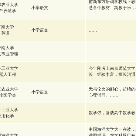
前新东方培训学校线下教
东农业大学
小学语文
悉各个教材，寓教于乐，
产养殖学
……
济南大学
小学语文
……
英语
济南大学
……
共事业管理
鲁工业大学
今年刚考上南京师范大学
器人工程
长，经验丰富，擅长沟通
东农业大学
无与伦比的耐心，超绝的
小学语文
物医学类
心理辅导。……
鲁工业大学
数学强，备战高中数学教
应用化学
中国海洋大学大一在读，2
国海洋大学
讲题授课，对学科题目有