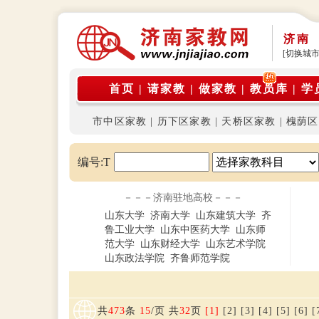
济南
[切换城市
首页
|
请家教
|
做家教
|
教员库
|
学
市中区家教
|
历下区家教
|
天桥区家教
|
槐荫区
编号:T
－－－济南驻地高校－－－
山东大学
济南大学
山东建筑大学
齐
鲁工业大学
山东中医药大学
山东师
范大学
山东财经大学
山东艺术学院
山东政法学院
齐鲁师范学院
共
473
条
15
/页 共
32
页
[1]
[2]
[3]
[4]
[5]
[6]
[