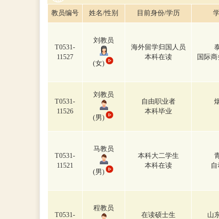
教员编号
姓名/性别
目前身份/学历
学
刘教员
T0531-
海外留学归国人员
11527
本科在读
国际商
(女)
刘教员
T0531-
自由职业者
11526
本科毕业
(男)
马教员
T0531-
本科大二学生
11521
本科在读
自
(男)
程教员
T0531-
在读硕士生
山