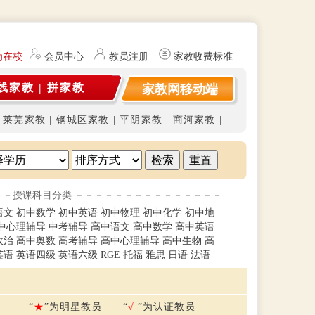
为在校大学生及研究生（持有教师资格证）提供勤工俭学、社会实践兼职信
会员中心
教员注册
家教收费标准
线家教
|
拼家教
家教网移动端
|
莱芜家教
|
钢城区家教
|
平阴家教
|
商河家教
|
－－授课科目分类 －－－－－－－－－－－－－－－
语文
初中数学
初中英语
初中物理
初中化学
初中地
中心理辅导
中考辅导
高中语文
高中数学
高中英语
政治
高中奥数
高考辅导
高中心理辅导
高中生物
高
英语
英语四级
英语六级
RGE
托福
雅思
日语
法语
“
★
”
为明星教员
“
√
”
为认证教员