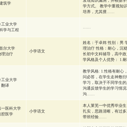
发现知识漏洞，并根据学
建筑学
学方式。 教学中重视知
培养，尤其擅……
鲁工业大学
……
科学与工程
姓名：于卓炜 性别：男 
首尔大学
理治疗 性格：耐心，沉
小学语文
物理治疗
长初中文科辅导，高中政
学风格及个人优势： 1.
教学风格: 1.性格有耐
问必答，在学生走神敷衍
鲁工业大学
学习，取决于不同学生的具
翻译
沟通反馈学生的学习情况
沟……
本人莱芜一中优秀毕业生
第一医科大学
小学语文
扎实，思路清晰，有过多
口腔医学
带班经验……