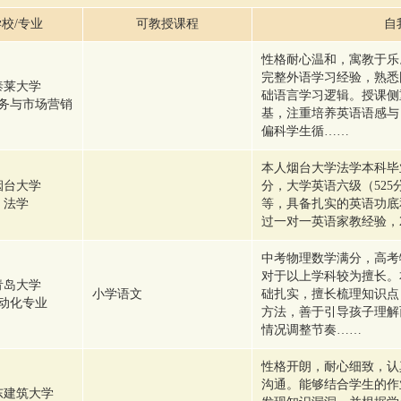
校/专业
可教授课程
自
性格耐心温和，寓教于乐。
完整外语学习经验，熟悉
泰莱大学
础语言学习逻辑。授课侧
务与市场营销
基，注重培养英语语感与
偏科学生循……
本人烟台大学法学本科毕
烟台大学
分，大学英语六级（52
法学
等，具备扎实的英语功底
过一对一英语家教经验，2
中考物理数学满分，高考物
对于以上学科较为擅长。
青岛大学
小学语文
础扎实，擅长梳理知识点
动化专业
方法，善于引导孩子理解
情况调整节奏……
性格开朗，耐心细致，认
沟通。能够结合学生的作
东建筑大学